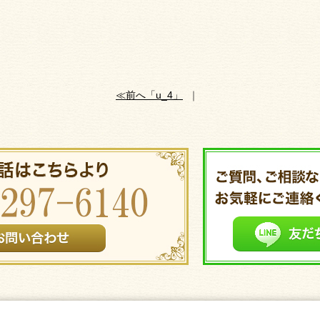
≪前へ「u_4」
｜