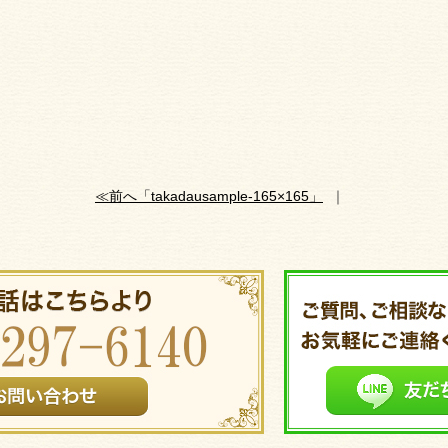
≪前へ「takadausample-165×165」
｜