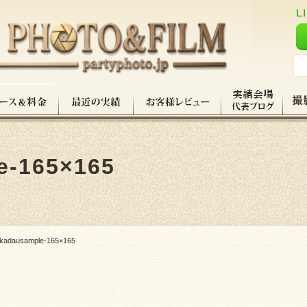
e-165×165
akadausample-165×165