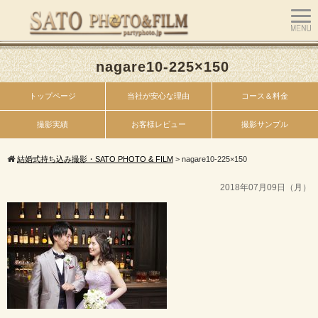
nagare10-225×150
トップページ
当社が安心な理由
コース＆料金
撮影実績
お客様レビュー
撮影サンプル
結婚式持ち込み撮影・SATO PHOTO & FILM
>
nagare10-225×150
2018年07月09日（月）