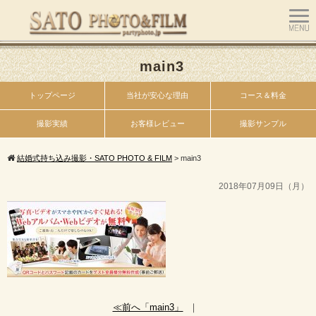
main3
トップページ
当社が安心な理由
コース＆料金
撮影実績
お客様レビュー
撮影サンプル
結婚式持ち込み撮影・SATO PHOTO & FILM
>
main3
2018年07月09日（月）
≪前へ「main3」
｜