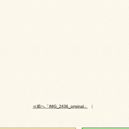
≪前へ「IMG_2436_original」
｜