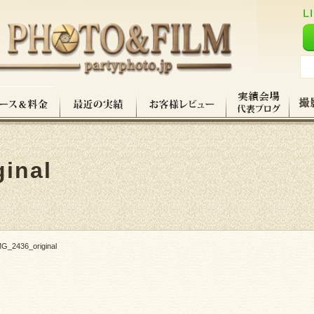
inal
MG_2436_original