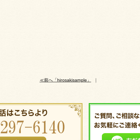
≪前へ「hirosakisample」
｜