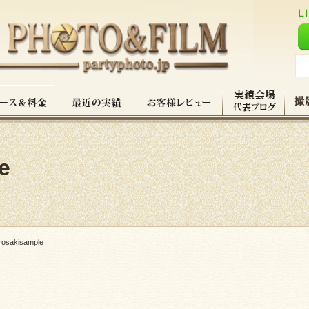
e
irosakisample