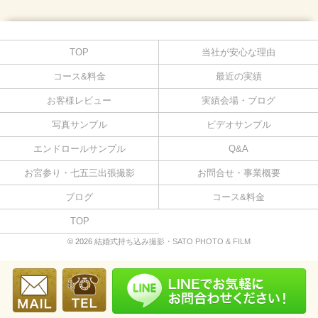
TOP
当社が安心な理由
コース&料金
最近の実績
お客様レビュー
実績会場・ブログ
写真サンプル
ビデオサンプル
エンドロールサンプル
Q&A
お宮参り・七五三出張撮影
お問合せ・事業概要
ブログ
コース&料金
TOP
© 2026
結婚式持ち込み撮影・SATO PHOTO & FILM