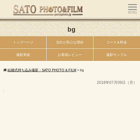
bg
トップページ
当社が安心な理由
コース＆料金
撮影実績
お客様レビュー
撮影サンプル
結婚式持ち込み撮影・SATO PHOTO & FILM
>
bg
2018年07月09日（月）