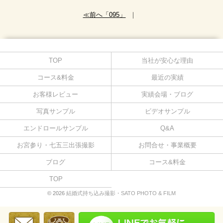
≪前へ「095」
｜
TOP
当社が安心な理由
コース&料金
最近の実績
お客様レビュー
実績会場・ブログ
写真サンプル
ビデオサンプル
エンドロールサンプル
Q&A
お宮参り・七五三出張撮影
お問合せ・事業概要
ブログ
コース&料金
TOP
© 2026
結婚式持ち込み撮影・SATO PHOTO & FILM