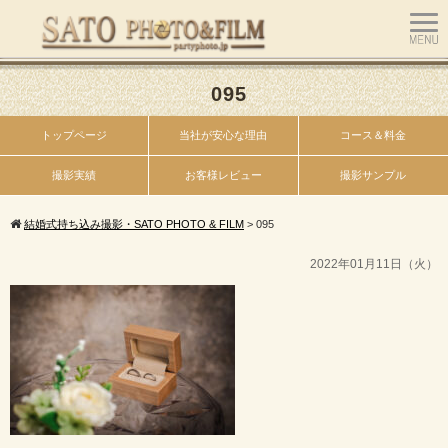
095
トップページ
当社が安心な理由
コース＆料金
撮影実績
お客様レビュー
撮影サンプル
結婚式持ち込み撮影・SATO PHOTO & FILM
>
095
2022年01月11日（火）