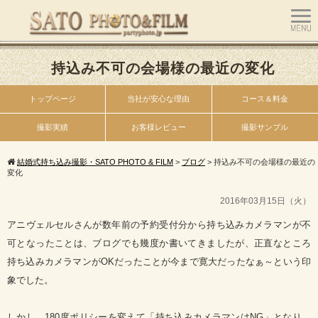
持込み不可の会場様の最近の変化
トップページ
当社が安心な理由
コース＆料金
撮影実績
お客様レビュー
撮影サンプル
結婚式持ち込み撮影・SATO PHOTO & FILM
>
ブログ
>
持込み不可の会場様の最近の
変化
2016年03月15日（火）
アニヴェルセルさんが数年前の予約受付分から持ち込みカメラマンが不
可となったことは、ブログでも幾度か書いてきましたが、正直なところ
持ち込みカメラマンがOKだったことが今まで寛大だったなぁ～という印
象でした。
しかし、180度ポリシーを変えて「持ち込みカメラマンはNG」となり、