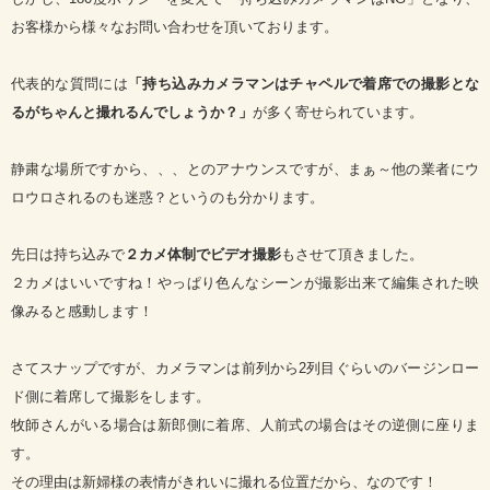
お客様から様々なお問い合わせを頂いております。
代表的な質問には
「持ち込みカメラマンはチャペルで着席での撮影とな
るがちゃんと撮れるんでしょうか？」
が多く寄せられています。
静粛な場所ですから、、、とのアナウンスですが、まぁ～他の業者にウ
ロウロされるのも迷惑？というのも分かります。
先日は持ち込みで
２カメ体制でビデオ撮影
もさせて頂きました。
２カメはいいですね！やっぱり色んなシーンが撮影出来て編集された映
像みると感動します！
さてスナップですが、カメラマンは前列から2列目ぐらいのバージンロー
ド側に着席して撮影をします。
牧師さんがいる場合は新郎側に着席、人前式の場合はその逆側に座りま
す。
その理由は新婦様の表情がきれいに撮れる位置だから、なのです！