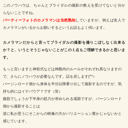
このノウハウは、ちゃんとブライダルの撮影の教えを受けてないと分か
らないことですね。
パーティーフォトのカメラマンは当然熟知
していますが、例えば友人で
カメラマンがいるからお願いするというお話もよく伺います。
カメラマンだからと言ってブライダルの撮影を撮りこぼしなく出来る
か？と、いうとそうじゃないことが
この１点もご理解できるかと思いま
す。
もっと言いますと神前式などは神殿内のルールがそれぞれ異なりますの
で、さらにノウハウが必要なんです。話を戻します(^^♪
バージンロード側から身体を半分以降乗り出して撮影するのですが、気
持ち的にはイナバウア？です（笑）
腹筋でしょうか下半身の筋力が求められる場面ですが、バージンロード
側から撮影することは
逆に私が思うにそこからの映像の方がバリエーション豊かじゃないかと
感じています。