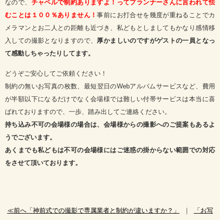
なので、
チャペルで制約ありますよ！ってプランナーさんに言われて怯
むことは１００％ありません！
事前にお打合せを幾度が重ねることでカ
メラマンとお二人との距離も近づき、私どもとしましてもかなり感情移
入しての撮影となりますので、
厚かましいのですがゲストの一員となっ
て感動しちゃったり
してます。
どうぞご安心してご依頼ください！
制約の無いお写真の枚数、最短翌日のWebアルバムサービスなど、費用
が半額以下になるだけでなく会場様では難しい付帯サービスは本当に喜
ばれておりますので、一歩、踏み出してご連絡ください。
持ち込み不可の会場様の場合は、会場様からの撮影へのご提案もあるよ
うでございます。
あくまでも私どもは不可の会場様にはご迷惑の掛からない範囲での対応
をさせて頂いております。
≪前へ「神前式での撮影で専属業者と制約が違いますか？」
｜
「お写