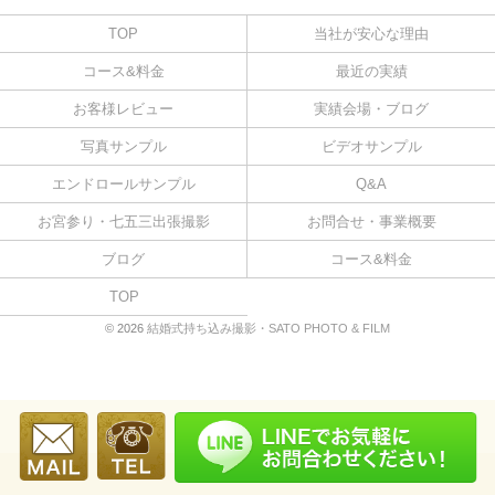
TOP
当社が安心な理由
コース&料金
最近の実績
お客様レビュー
実績会場・ブログ
写真サンプル
ビデオサンプル
エンドロールサンプル
Q&A
お宮参り・七五三出張撮影
お問合せ・事業概要
ブログ
コース&料金
TOP
© 2026
結婚式持ち込み撮影・SATO PHOTO & FILM