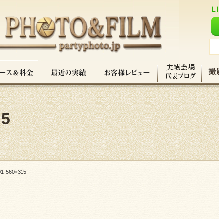
15
01-560×315