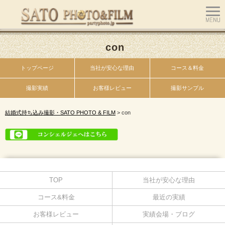
con
トップページ
当社が安心な理由
コース＆料金
撮影実績
お客様レビュー
撮影サンプル
結婚式持ち込み撮影・SATO PHOTO & FILM
>
con
TOP
当社が安心な理由
コース&料金
最近の実績
お客様レビュー
実績会場・ブログ