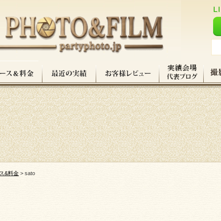
ス&料金
>
sato