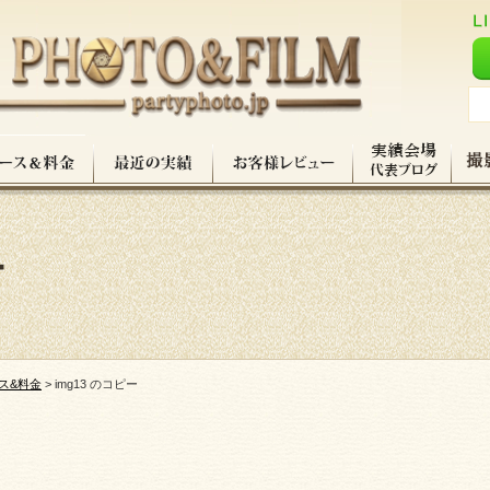
ー
ス&料金
>
img13 のコピー