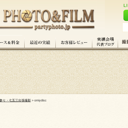
参り・七五三出張撮影
>
omiydisc