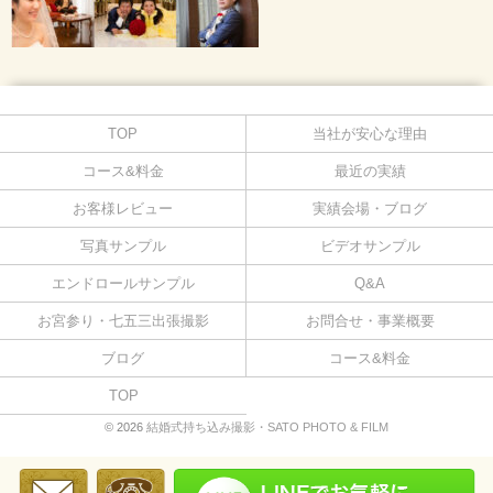
TOP
当社が安心な理由
コース&料金
最近の実績
お客様レビュー
実績会場・ブログ
写真サンプル
ビデオサンプル
エンドロールサンプル
Q&A
お宮参り・七五三出張撮影
お問合せ・事業概要
ブログ
コース&料金
TOP
© 2026
結婚式持ち込み撮影・SATO PHOTO & FILM