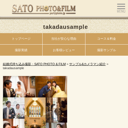
takadausample
トップページ
当社が安心な理由
コース＆料金
撮影実績
お客様レビュー
撮影サンプル
結婚式持ち込み撮影・SATO PHOTO & FILM
>
サンプル&カメラマン紹介
>
takadausample