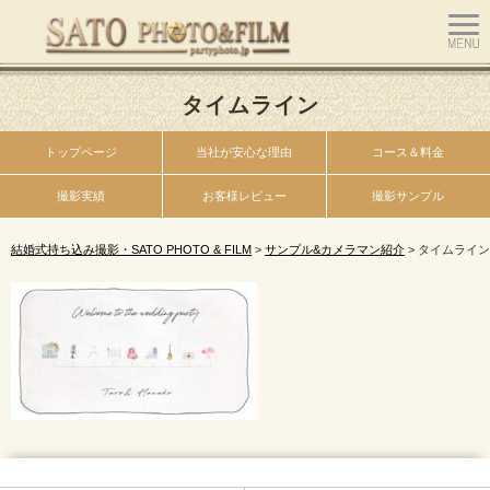
タイムライン
トップページ
当社が安心な理由
コース＆料金
撮影実績
お客様レビュー
撮影サンプル
結婚式持ち込み撮影・SATO PHOTO & FILM
>
サンプル&カメラマン紹介
>
タイムライン