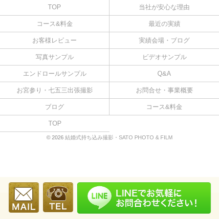
TOP
当社が安心な理由
コース&料金
最近の実績
お客様レビュー
実績会場・ブログ
写真サンプル
ビデオサンプル
エンドロールサンプル
Q&A
お宮参り・七五三出張撮影
お問合せ・事業概要
ブログ
コース&料金
TOP
© 2026
結婚式持ち込み撮影・SATO PHOTO & FILM