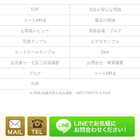
TOP
当社が安心な理由
コース&料金
最近の実績
お客様レビュー
実績会場・ブログ
写真サンプル
ビデオサンプル
エンドロールサンプル
Q&A
お宮参り・七五三出張撮影
お問合せ・事業概要
ブログ
コース&料金
TOP
© 2026
結婚式持ち込み撮影・SATO PHOTO & FILM