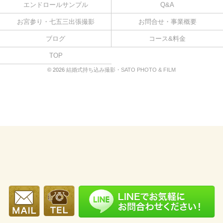
エンドロールサンプル
Q&A
お宮参り・七五三出張撮影
お問合せ・事業概要
ブログ
コース&料金
TOP
© 2026
結婚式持ち込み撮影・SATO PHOTO & FILM