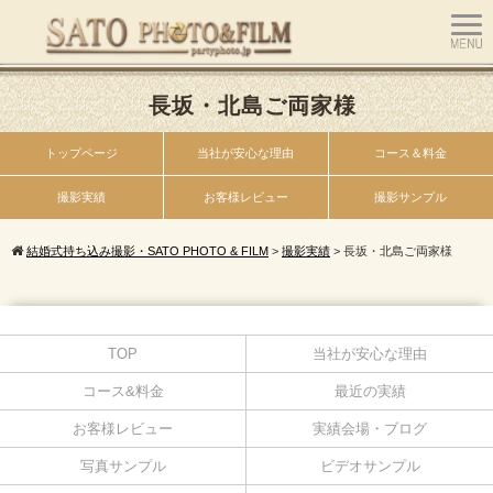
長坂・北島ご両家様
トップページ
当社が安心な理由
コース＆料金
撮影実績
お客様レビュー
撮影サンプル
結婚式持ち込み撮影・SATO PHOTO & FILM
>
撮影実績
>
長坂・北島ご両家様
TOP
当社が安心な理由
コース&料金
最近の実績
お客様レビュー
実績会場・ブログ
写真サンプル
ビデオサンプル