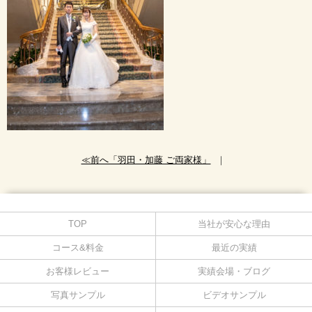
≪前へ「羽田・加藤 ご両家様」
｜
TOP
当社が安心な理由
コース&料金
最近の実績
お客様レビュー
実績会場・ブログ
写真サンプル
ビデオサンプル