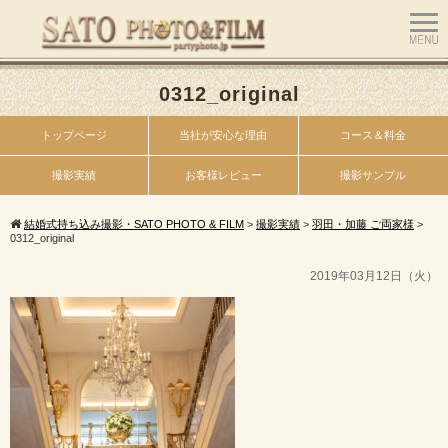
0312_original
トップページ
当社が安心な理由
コース＆料金
撮影実績
お客様レビュー
撮影サンプル
結婚式持ち込み撮影・SATO PHOTO & FILM
>
撮影実績
>
羽田・加藤 ご両家様
>
0312_original
2019年03月12日（火）