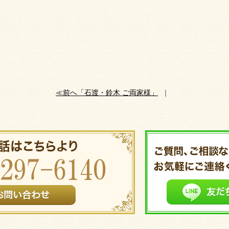
≪前へ「石渡・鈴木 ご両家様」
｜