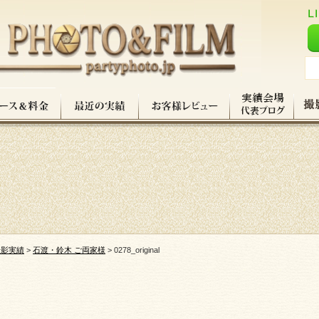
撮影実績
>
石渡・鈴木 ご両家様
>
0278_original