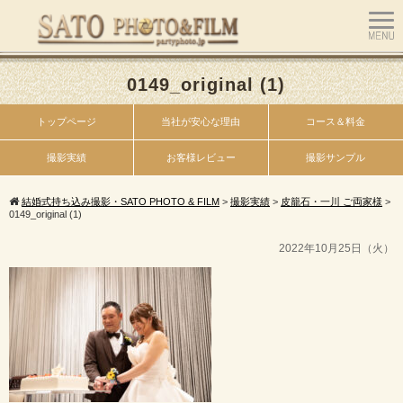
0149_original (1)
トップページ
当社が安心な理由
コース＆料金
撮影実績
お客様レビュー
撮影サンプル
結婚式持ち込み撮影・SATO PHOTO & FILM
>
撮影実績
>
皮籠石・一川 ご両家様
>
0149_original (1)
2022年10月25日（火）