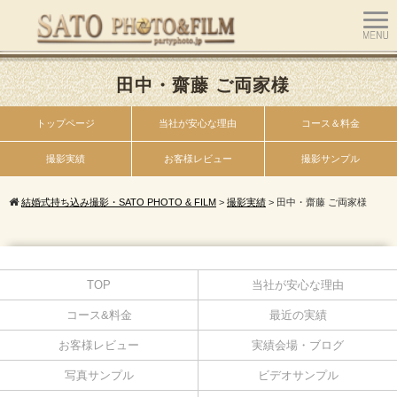
田中・齋藤 ご両家様
トップページ
当社が安心な理由
コース＆料金
撮影実績
お客様レビュー
撮影サンプル
結婚式持ち込み撮影・SATO PHOTO & FILM
>
撮影実績
>
田中・齋藤 ご両家様
TOP
当社が安心な理由
コース&料金
最近の実績
お客様レビュー
実績会場・ブログ
写真サンプル
ビデオサンプル