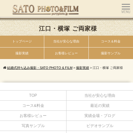
江口・横塚 ご両家様
トップページ
当社が安心な理由
コース＆料金
撮影実績
お客様レビュー
撮影サンプル
結婚式持ち込み撮影・SATO PHOTO & FILM
>
撮影実績
>
江口・横塚 ご両家様
TOP
当社が安心な理由
コース&料金
最近の実績
お客様レビュー
実績会場・ブログ
写真サンプル
ビデオサンプル