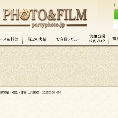
撮影実績
>
横道・藤井 ご両家様
>
20250308_084