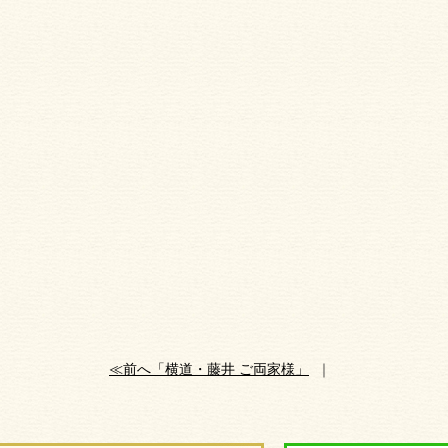
≪前へ「横道・藤井 ご両家様」
｜