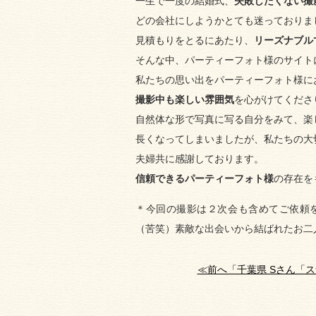
一生で一度の結婚式、
失敗したくない撮
どの会社にしようかとても迷っておりま
見積もりをとるにあたり、
リーズナブル
そんな中、パーティーフォト様のサイト
私たちの思い出をパーティーフォト様に
撮影中も楽しい雰囲気
を心がけてくださ
自然体な形で写真に写る自分をみて、楽
長くなってしまいましたが、私たちの大
夫婦共に感謝しております。
信頼できるパーティーフォト様
の存在を
＊今回の撮影は２次会も含めてご依頼
（苦笑）素敵な出会いから結ばれたお二
≪前へ「千葉県 Sさん「