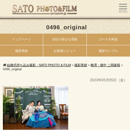
0496_original
トップページ
当社が安心な理由
コース＆料金
撮影実績
お客様レビュー
撮影サンプル
結婚式持ち込み撮影・SATO PHOTO & FILM
>
撮影実績
>
梅澤・畑中 ご両家様
>
0496_original
2023年05月05日（金）