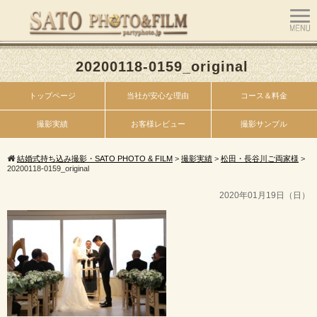
20200118-0159_original
トップページ
当社が安心な理由
コース＆料金
撮影実績
お客様レビュー
撮影サンプル
結婚式持ち込み撮影・SATO PHOTO & FILM
>
撮影実績
>
松田・長谷川ご両家様
>
20200118-0159_original
2020年01月19日（日）