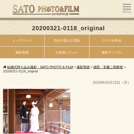
20200321-0118_original
トップページ
当社が安心な理由
コース＆料金
撮影実績
お客様レビュー
撮影サンプル
結婚式持ち込み撮影・SATO PHOTO & FILM
>
撮影実績
>
徳田・安藤ご両家様
>
20200321-0118_original
2020年03月23日（月）