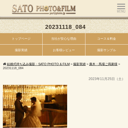
20231118_084
トップページ
当社が安心な理由
コース＆料金
撮影実績
お客様レビュー
撮影サンプル
結婚式持ち込み撮影・SATO PHOTO & FILM
>
撮影実績
>
廣木・馬場ご両家様
>
20231118_084
2023年11月25日（土）