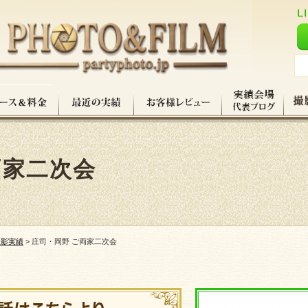
両家二次会
撮影実績
>
庄司・岡野 ご両家二次会