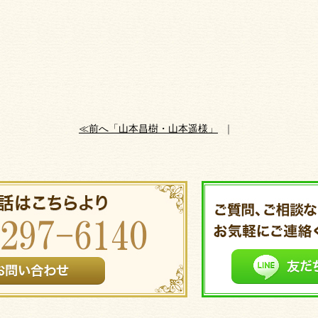
≪前へ「山本昌樹・山本遥様」
｜