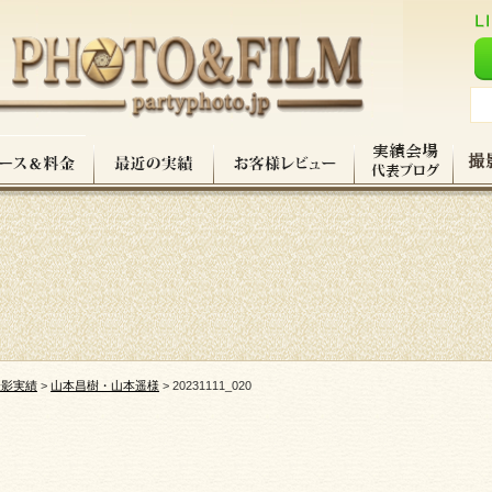
撮影実績
>
山本昌樹・山本遥様
>
20231111_020