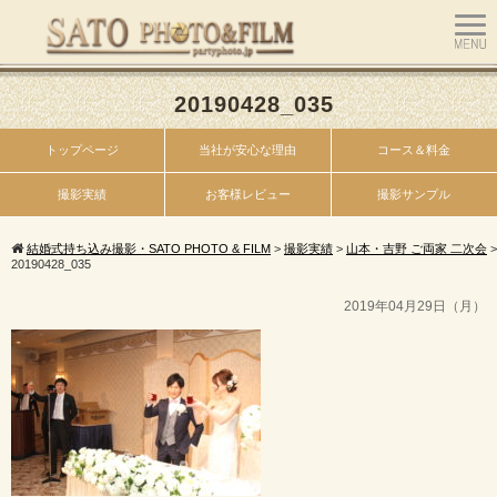
20190428_035
トップページ
当社が安心な理由
コース＆料金
撮影実績
お客様レビュー
撮影サンプル
結婚式持ち込み撮影・SATO PHOTO & FILM
>
撮影実績
>
山本・吉野 ご両家 二次会
>
20190428_035
2019年04月29日（月）