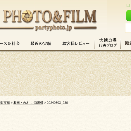
撮影実績
>
和田・吉村 ご両家様
>
20240303_236