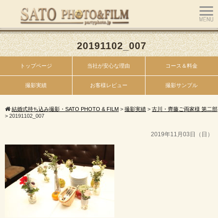
20191102_007
トップページ
当社が安心な理由
コース＆料金
撮影実績
お客様レビュー
撮影サンプル
結婚式持ち込み撮影・SATO PHOTO & FILM
>
撮影実績
>
古川・齊藤ご両家様 第二部
>
20191102_007
2019年11月03日（日）