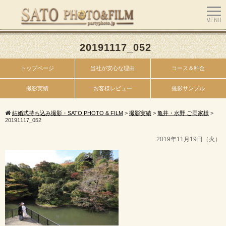
20191117_052
トップページ
当社が安心な理由
コース＆料金
撮影実績
お客様レビュー
撮影サンプル
結婚式持ち込み撮影・SATO PHOTO & FILM
>
撮影実績
>
亀井・水野 ご両家様
>
20191117_052
2019年11月19日（火）