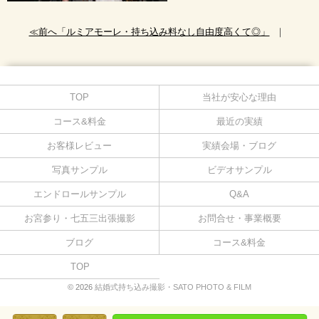
≪前へ「ルミアモーレ・持ち込み料なし自由度高くて◎」
｜
TOP
当社が安心な理由
コース&料金
最近の実績
お客様レビュー
実績会場・ブログ
写真サンプル
ビデオサンプル
エンドロールサンプル
Q&A
お宮参り・七五三出張撮影
お問合せ・事業概要
ブログ
コース&料金
TOP
© 2026
結婚式持ち込み撮影・SATO PHOTO & FILM