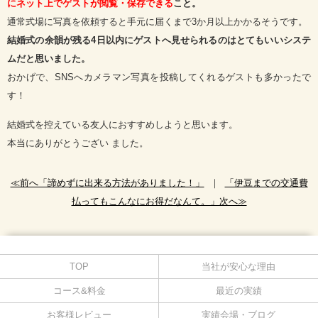
にネット上でゲストが閲覧・保存できる
こと。
通常式場に写真を依頼すると手元に届くまで3か月以上かかるそうです。
結婚式の余韻が残る4日以内にゲストへ見せられるのはとてもいいシステ
ムだと思いました。
おかげで、SNSへカメラマン写真を投稿してくれるゲストも多かったで
す！
結婚式を控えている友人におすすめしようと思います。
本当にありがとうござい ました。
≪前へ「諦めずに出来る方法がありました！」
｜
「伊豆までの交通費
払ってもこんなにお得だなんて。」次へ≫
TOP
当社が安心な理由
コース&料金
最近の実績
お客様レビュー
実績会場・ブログ