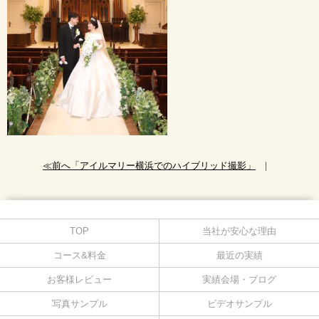
≪前へ「アイルマリー横浜でのハイブリッド撮影」
｜
TOP
当社が安心な理由
コース&料金
最近の実績
お客様レビュー
実績会場・ブログ
写真サンプル
ビデオサンプル